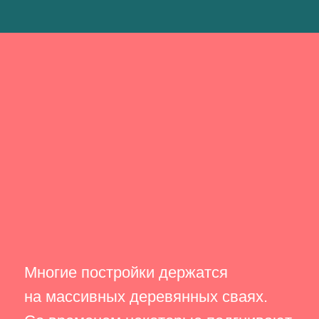
ногие постройки держатся
Ск
а массивных деревянных сваях.
ча
о временем некоторые подгнивают,
ле
 дома начинают «плясать»,
ок
держиваясь от разрушения благодаря
с 
оддержке соседних зданий.