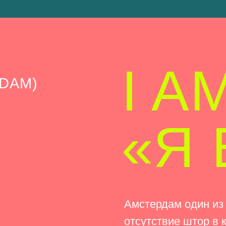
«Я Е
Амстердам один из самых без
отсутствие штор в квартирах
тысяч кафе, объединяющих л
Я хочу