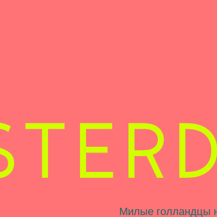
Милые голландцы на велосип
Гога, поля тюльпанов, идилли