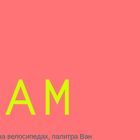
едах, палитра Ван
ческие каналы.