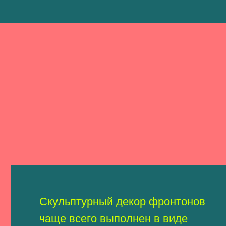
ульптурный декор фронтонов
ще всего выполнен в виде
пной рамки квадратной или
руглой формы в сочетании
украшениями