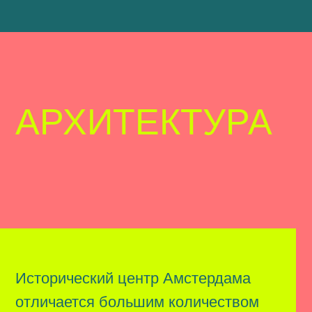
М
Исторический центр Амстердама
н
отличается большим количеством
С
хорошо сохранившихся
и
средневековых зданий: церквей,
у
жилых и купеческих домов.
п