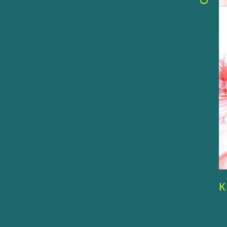
КЕЙЗЕРС
I AM 
M)